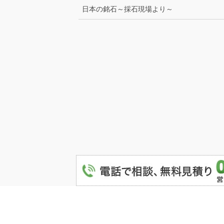
日本の銘石～採石現場より～
Co