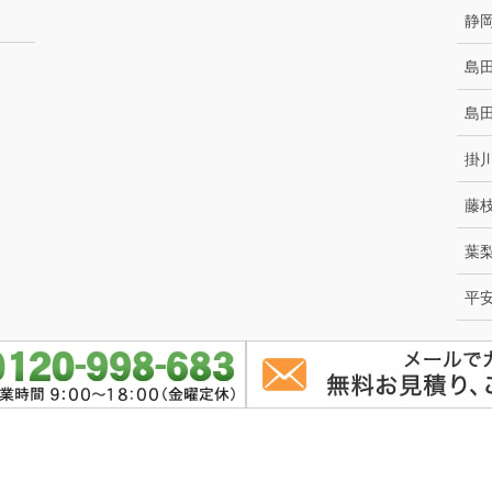
静
島
島
掛
藤
葉
平
pyright © 静岡の墓石は佐野石材／40基の大展示場、静岡県藤枝市 All Rights Reserv