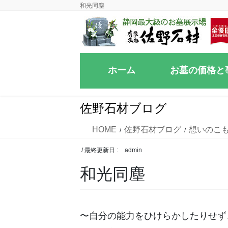
コ
ナ
和光同塵
ン
ビ
テ
ゲ
ン
ー
ツ
シ
ホーム
お墓の価格と
に
ョ
移
ン
動
に
佐野石材ブログ
移
動
HOME
佐野石材ブログ
想いのこ
/ 最終更新日 :
admin
和光同塵
〜自分の能力をひけらかしたりせず