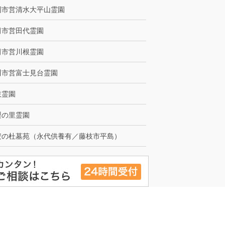
岡市営清水大平山霊園
田市営田代霊園
田市営川根霊園
川市営富士見台霊園
枝霊園
梨の里霊園
安の杜墓苑（永代供養有／藤枝市平島）
ed.