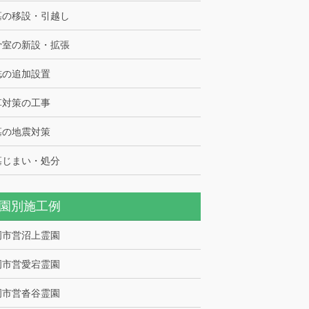
墓の移設・引越し
骨室の新設・拡張
誌の追加設置
草対策の工事
墓の地震対策
墓じまい・処分
園別施工例
岡市営沼上霊園
岡市営愛宕霊園
岡市営沓谷霊園