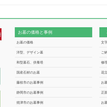
お墓の価格と事例
お墓の価格
文
洋型、デザイン墓
ご
和型墓石、供養塔
修
国産石材のお墓
花
藤枝市のお墓事例
お
静岡市のお墓事例
正
焼津市のお墓事例
お