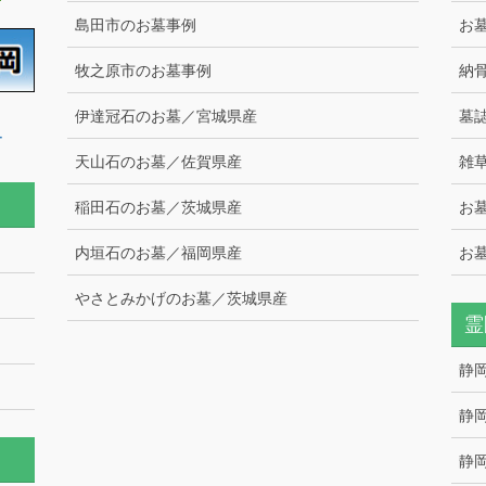
島田市のお墓事例
お
牧之原市のお墓事例
納
伊達冠石のお墓／宮城県産
墓
ー
天山石のお墓／佐賀県産
雑
稲田石のお墓／茨城県産
お
内垣石のお墓／福岡県産
お
やさとみかげのお墓／茨城県産
霊
静
静
静