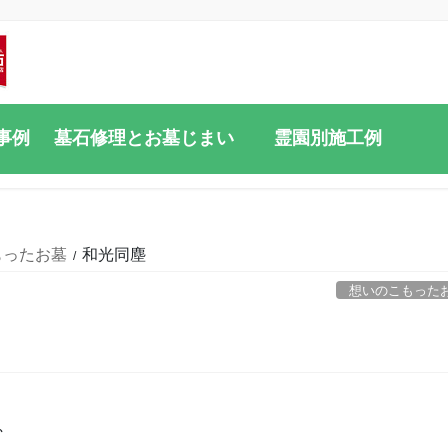
事例
墓石修理とお墓じまい
霊園別施工例
もったお墓
和光同塵
想いのこもった
、