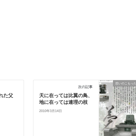
想いのこもっ
次の記事
れた父
天に在っては比翼の鳥、
地に在っては連理の枝
2010年3月14日