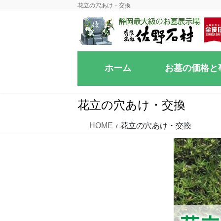
コ
ナ
花立の穴あけ・交換
ン
ビ
テ
ゲ
ン
ー
ツ
シ
ホーム
お墓の価格と
に
ョ
移
ン
動
に
花立の穴あけ・交換
移
動
HOME
花立の穴あけ・交換