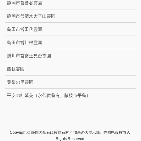
静岡市営沓谷霊園
静岡市営清水大平山霊園
島田市営田代霊園
島田市営川根霊園
掛川市営富士見台霊園
藤枝霊園
葉梨の里霊園
平安の杜墓苑（永代供養有／藤枝市平島）
Copyright © 静岡の墓石は佐野石材／40基の大展示場、静岡県藤枝市 All
Rights Reserved.