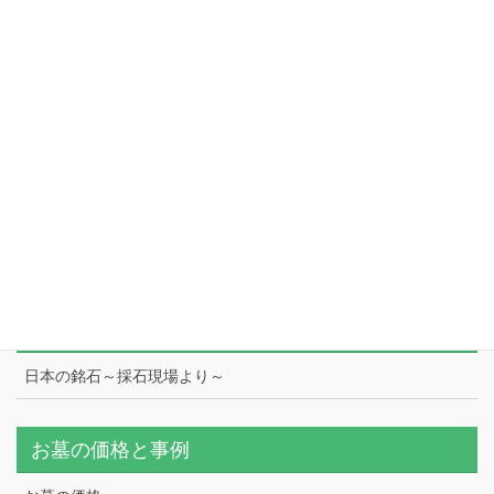
一般社団法人しずおかシニア生活支援センター
会社案内
藤枝展示場
本社
工場
スタッフ紹介
日本の銘石
日本の銘石～採石現場より～
お墓の価格と事例