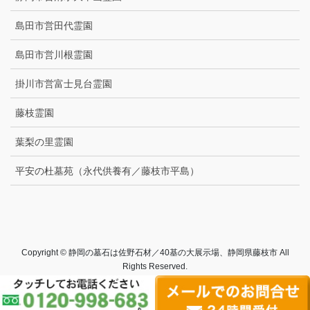
島田市営田代霊園
島田市営川根霊園
掛川市営富士見台霊園
藤枝霊園
葉梨の里霊園
平安の杜墓苑（永代供養有／藤枝市平島）
Copyright © 静岡の墓石は佐野石材／40基の大展示場、静岡県藤枝市 All
Rights Reserved.