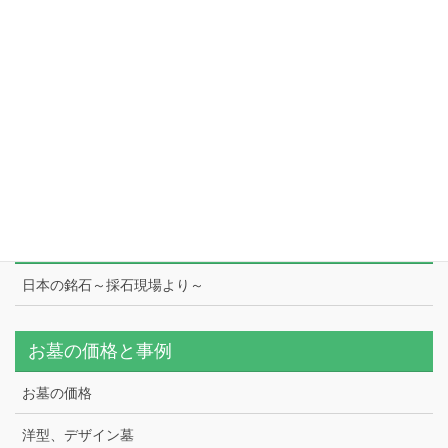
会社案内
藤枝展示場
本社
工場
スタッフ紹介
日本の銘石
日本の銘石～採石現場より～
お墓の価格と事例
お墓の価格
洋型、デザイン墓