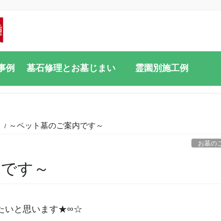
事例
墓石修理とお墓じまい
霊園別施工例
と
～ペット墓のご案内です～
お墓の
内です～
たいと思います★∞☆