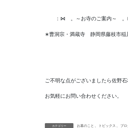
゚ ：⋈ 。～お寺のご案内～ 。
∗曹洞宗・満蔵寺 静岡県藤枝市稲川1
ご不明な点がございましたら佐野石
お気軽にお問い合わせください。
お墓のこと
、
トピックス
、
ブロ
カテゴリー