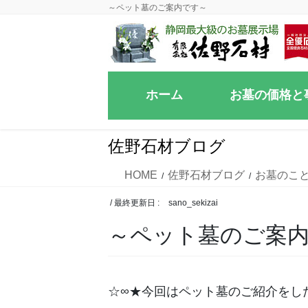
コ
ナ
～ペット墓のご案内です～
ン
ビ
テ
ゲ
ン
ー
ツ
シ
ホーム
お墓の価格と
に
ョ
移
ン
動
に
佐野石材ブログ
移
動
HOME
佐野石材ブログ
お墓のこ
/ 最終更新日 :
sano_sekizai
～ペット墓のご案
☆∞★今回はペット墓のご紹介をし