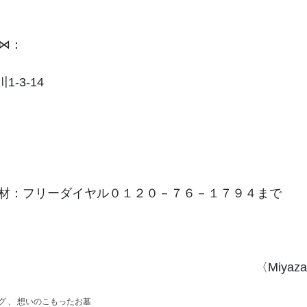
⋈：゚
-3-14
材：フリーダイヤル０１２０－７６－１７９４まで
〈Miyaza
グ
、
想いのこもったお墓