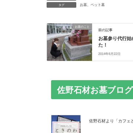
お墓、ペット墓
タグ
お墓のこと
前の記事
お墓参り代行始
た！
2014年6月22日
佐野石材お墓ブログ
佐野石材より「カフェ