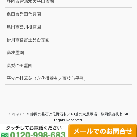
静岡市営清水大平山霊園
島田市営田代霊園
島田市営川根霊園
掛川市営富士見台霊園
藤枝霊園
葉梨の里霊園
平安の杜墓苑（永代供養有／藤枝市平島）
Copyright © 静岡の墓石は佐野石材／40基の大展示場、静岡県藤枝市 All
Rights Reserved.