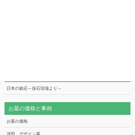
会社案内
藤枝展示場
本社
工場
スタッフ紹介
日本の銘石
日本の銘石～採石現場より～
お墓の価格と事例
お墓の価格
洋型、デザイン墓