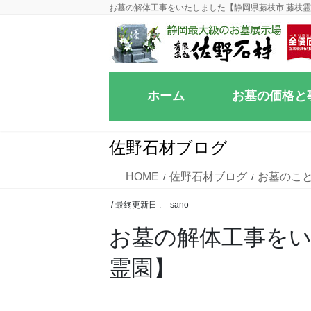
コ
ナ
お墓の解体工事をいたしました【静岡県藤枝市 藤枝
ン
ビ
テ
ゲ
ン
ー
ツ
シ
ホーム
お墓の価格と
に
ョ
移
ン
動
に
佐野石材ブログ
移
動
HOME
佐野石材ブログ
お墓のこ
/ 最終更新日 :
sano
お墓の解体工事をい
霊園】