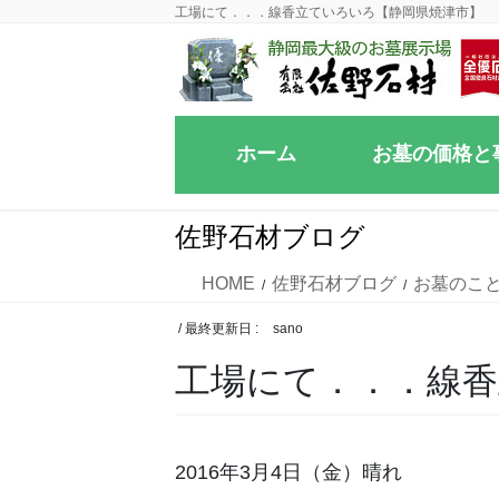
コ
ナ
工場にて．．．線香立ていろいろ【静岡県焼津市】
ン
ビ
テ
ゲ
ン
ー
ツ
シ
ホーム
お墓の価格と
に
ョ
移
ン
動
に
佐野石材ブログ
移
動
HOME
佐野石材ブログ
お墓のこ
/ 最終更新日 :
sano
工場にて．．．線香
2016年3月4日（金）晴れ