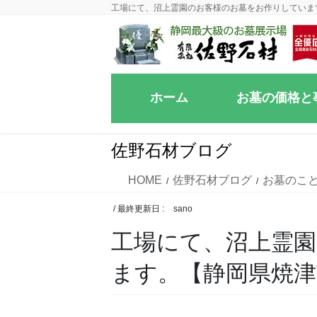
コ
ナ
工場にて、沼上霊園のお客様のお墓をお作りしていま
ン
ビ
テ
ゲ
ン
ー
ツ
シ
ホーム
お墓の価格と
に
ョ
移
ン
動
に
佐野石材ブログ
移
動
HOME
佐野石材ブログ
お墓のこ
/ 最終更新日 :
sano
工場にて、沼上霊
ます。【静岡県焼津