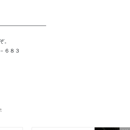
—————————
ぞ。
－６８３
と