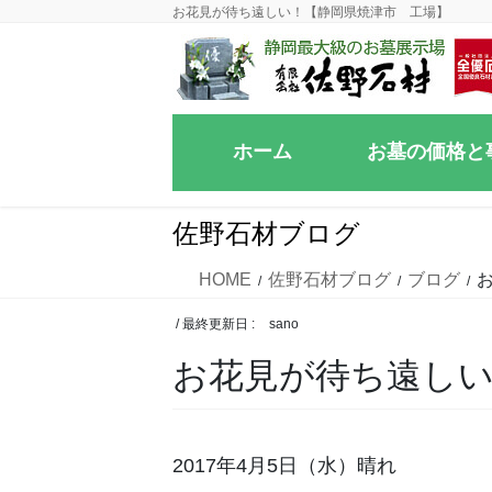
コ
ナ
お花見が待ち遠しい！【静岡県焼津市 工場】
ン
ビ
テ
ゲ
ン
ー
ツ
シ
ホーム
お墓の価格と
に
ョ
移
ン
動
に
佐野石材ブログ
移
動
HOME
佐野石材ブログ
ブログ
/ 最終更新日 :
sano
お花見が待ち遠しい
2017年4月5日（水）晴れ