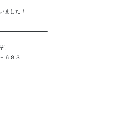
いました！
—————————
ぞ。
－６８３