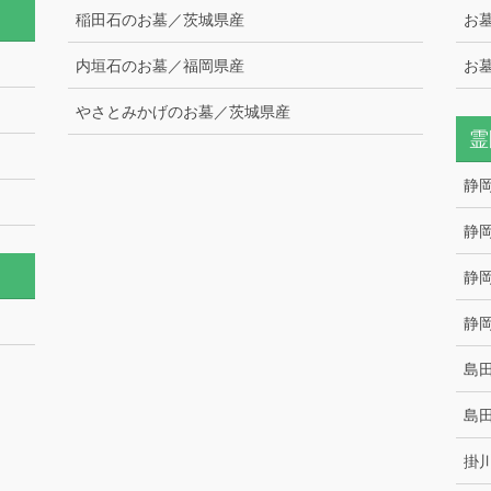
稲田石のお墓／茨城県産
お
内垣石のお墓／福岡県産
お
やさとみかげのお墓／茨城県産
霊
静
静
静
静
島
島
掛