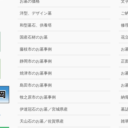
お墓の価格
文
洋型、デザイン墓
ご
和型墓石、供養塔
修
国産石材のお墓
花
藤枝市のお墓事例
お
静岡市のお墓事例
正
焼津市のお墓事例
お
島田市のお墓事例
お
牧之原市のお墓事例
納
伊達冠石のお墓／宮城県産
墓
ー
天山石のお墓／佐賀県産
雑