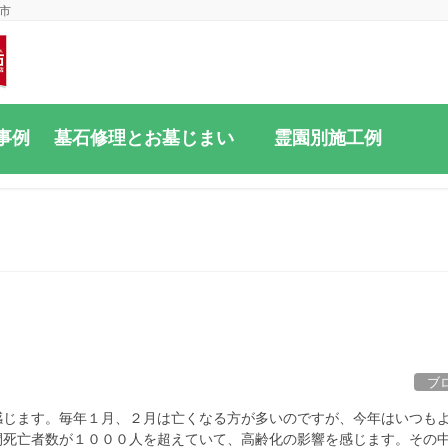
市
事例
墓石修理とお墓じまい
霊園別施工例
ブ
感じます。毎年１月、２月は亡くなる方が多いのですが、今年はいつも
間死亡者数が１０００人を超えていて、高齢化の影響を感じます。その