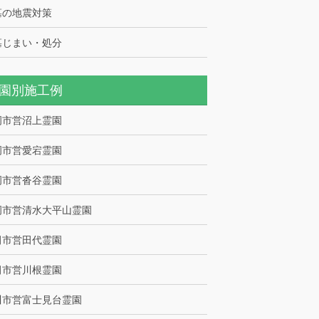
墓の地震対策
墓じまい・処分
園別施工例
岡市営沼上霊園
岡市営愛宕霊園
岡市営沓谷霊園
岡市営清水大平山霊園
田市営田代霊園
田市営川根霊園
川市営富士見台霊園