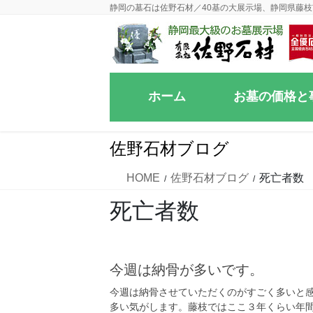
コ
ナ
静岡の墓石は佐野石材／40基の大展示場、静岡県藤枝
ン
ビ
テ
ゲ
ン
ー
ツ
シ
ホーム
お墓の価格と
に
ョ
移
ン
動
に
佐野石材ブログ
移
動
HOME
佐野石材ブログ
死亡者数
死亡者数
今週は納骨が多いです。
今週は納骨させていただくのがすごく多いと
多い気がします。藤枝ではここ３年くらい年