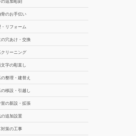
字の追加彫刻
納骨のお手伝い
理・リフォーム
立の穴あけ・交換
墓クリーニング
面文字の彫直し
墓の整理・建替え
墓の移設・引越し
骨室の新設・拡張
誌の追加設置
草対策の工事