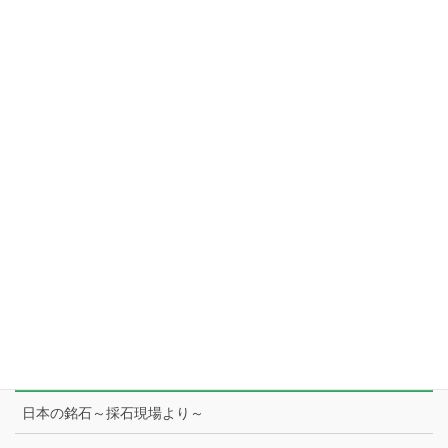
一般社団法人しずおかシニア生活支援センター
会社案内
藤枝展示場
本社
工場
スタッフ紹介
日本の銘石
日本の銘石～採石現場より～