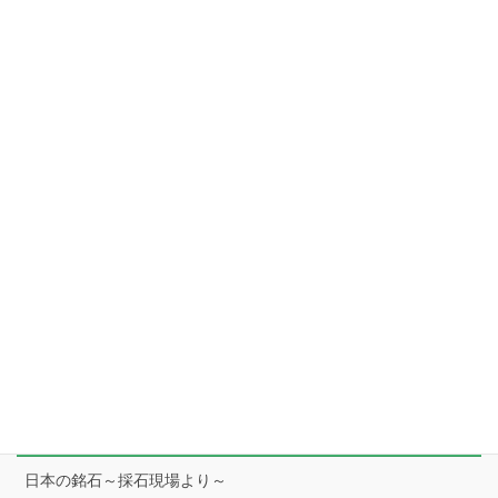
一般社団法人しずおかシニア生活支援センター
会社案内
藤枝展示場
本社
工場
スタッフ紹介
日本の銘石
日本の銘石～採石現場より～