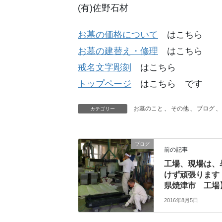
(有)佐野石材
お墓の価格について
はこちら
お墓の建替え・修理
はこちら
戒名文字彫刻
はこちら
トップページ
はこちら です
お墓のこと
、
その他
、
ブログ
、
カテゴリー
ブログ
前の記事
工場、現場は、
けず頑張ります
県焼津市 工場
2016年8月5日