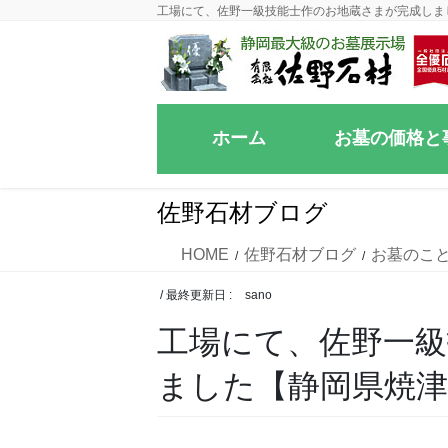
コ
ナ
工場にて、佐野一級技能士作のお地蔵さまが完成しま
ン
ビ
テ
ゲ
ン
ー
ツ
シ
ホーム
お墓の価格と
に
ョ
移
ン
動
に
佐野石材ブログ
移
動
HOME
佐野石材ブログ
お墓のこ
/ 最終更新日 :
sano
工場にて、佐野一
ました【静岡県焼津