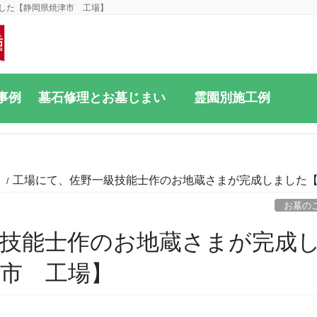
した【静岡県焼津市 工場】
事例
墓石修理とお墓じまい
霊園別施工例
と
工場にて、佐野一級技能士作のお地蔵さまが完成しました
お墓の
級技能士作のお地蔵さまが完成
市 工場】