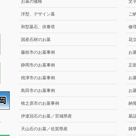
お墓の価格
文
洋型、デザイン墓
ご
和型墓石、供養塔
修
国産石材のお墓
花
藤枝市のお墓事例
お
静岡市のお墓事例
正
焼津市のお墓事例
お
島田市のお墓事例
お
牧之原市のお墓事例
納
伊達冠石のお墓／宮城県産
墓
ー
天山石のお墓／佐賀県産
雑