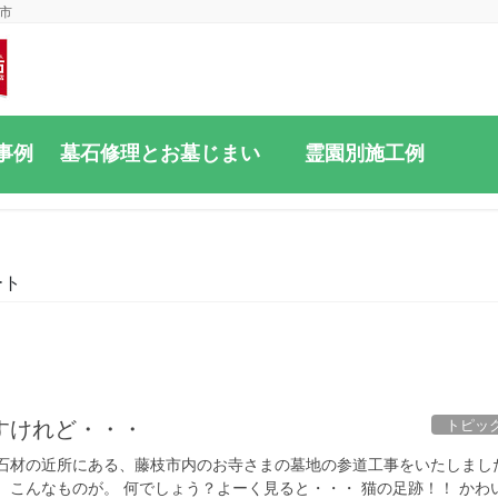
市
事例
墓石修理とお墓じまい
霊園別施工例
ート
トピッ
すけれど・・・
石材の近所にある、藤枝市内のお寺さまの墓地の参道工事をいたしまし
、こんなものが。 何でしょう？よーく見ると・・・ 猫の足跡！！ かわ