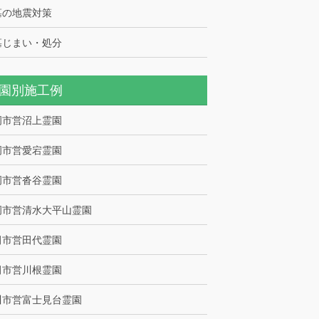
墓の地震対策
墓じまい・処分
園別施工例
岡市営沼上霊園
岡市営愛宕霊園
岡市営沓谷霊園
岡市営清水大平山霊園
田市営田代霊園
田市営川根霊園
川市営富士見台霊園