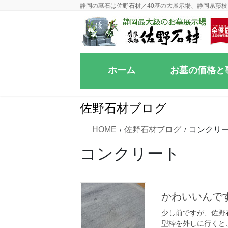
コ
ナ
静岡の墓石は佐野石材／40基の大展示場、静岡県藤枝
ン
ビ
テ
ゲ
ン
ー
ツ
シ
ホーム
お墓の価格と
に
ョ
移
ン
動
に
佐野石材ブログ
移
動
HOME
佐野石材ブログ
コンクリ
コンクリート
かわいいんで
少し前ですが、佐野
型枠を外しに行くと