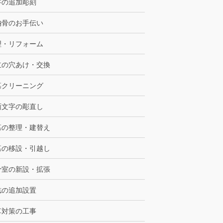
字の追加彫刻
納骨のお手伝い
理・リフォーム
立の穴あけ・交換
墓クリーニング
面文字の彫直し
墓の整理・建替え
墓の移設・引越し
骨室の新設・拡張
誌の追加設置
草対策の工事