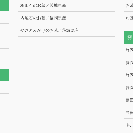
稲田石のお墓／茨城県産
お
内垣石のお墓／福岡県産
お
やさとみかげのお墓／茨城県産
霊
静
静
静
静
島
島
掛